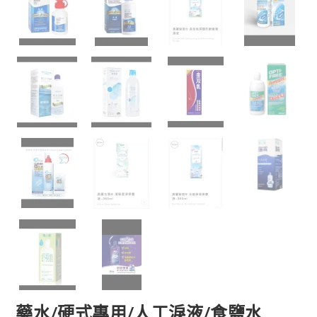
藥水/硬式專用/人工淚液/食鹽水