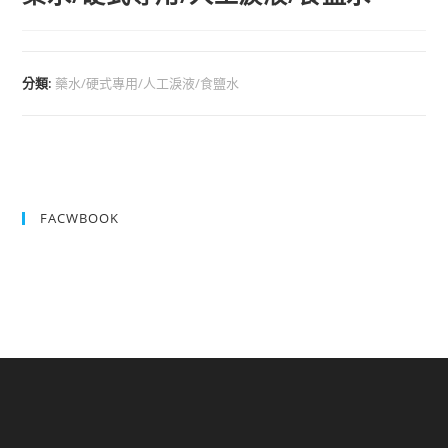
分類:
藥水/硬式專用/人工淚液/食鹽水
FACWBOOK