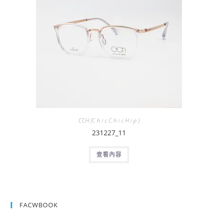
CCH (C h i c C h i c H i p )
231227_11
查看內容
FACWBOOK