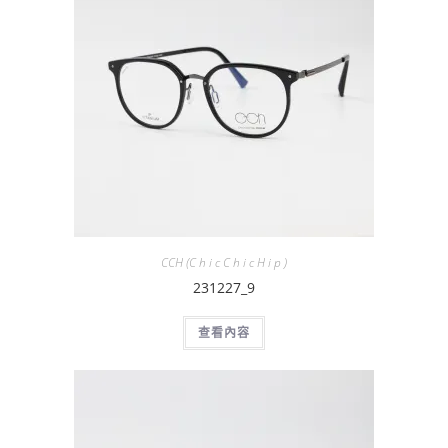
CCH (C h i c C h i c H i p )
231227_9
查看內容