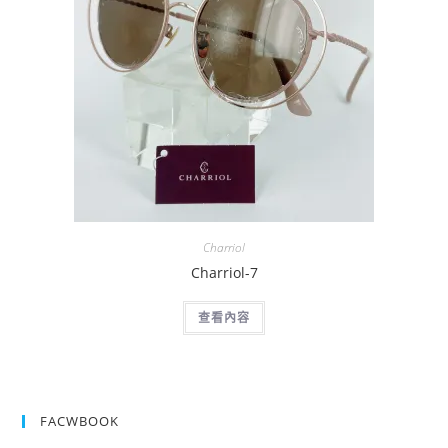
Charriol
Charriol-7
查看內容
FACWBOOK