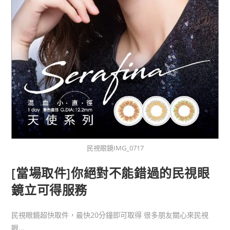
民視眼鏡IMG_0717
[當場取件]你絕對不能錯過的民視眼
鏡立可得服務
民視眼鏡超快取件，最快20分鐘即可取得 很多朋友關心來民視
眼...