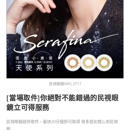
民視眼鏡IMG_0717
[當場取件]你絕對不能錯過的民視眼
鏡立可得服務
民視眼鏡超快取件，最快20分鐘即可取得 很多朋友關心來民視
眼...