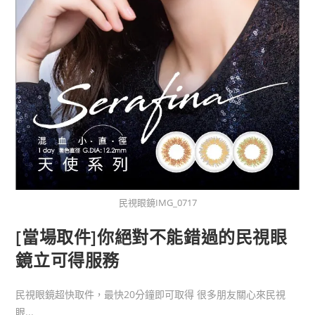
民視眼鏡IMG_0717
[當場取件]你絕對不能錯過的民視眼
鏡立可得服務
民視眼鏡超快取件，最快20分鐘即可取得 很多朋友關心來民視
眼...