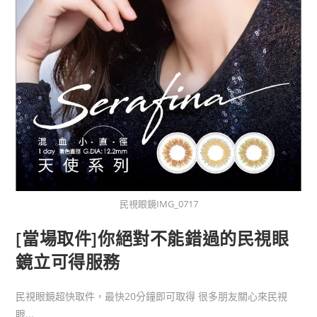
民視眼鏡IMG_0717
[當場取件]你絕對不能錯過的民視眼
鏡立可得服務
民視眼鏡超快取件，最快20分鐘即可取得 很多朋友關心來民視
眼...