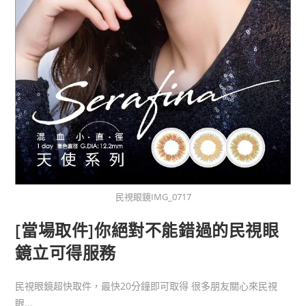
民視眼鏡IMG_0717
[當場取件]你絕對不能錯過的民視眼
鏡立可得服務
民視眼鏡超快取件，最快20分鐘即可取得 很多朋友關心來民視
眼...