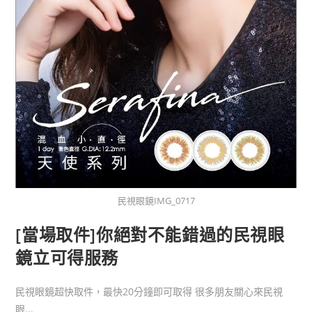
民視眼鏡IMG_0717
[當場取件]你絕對不能錯過的民視眼
鏡立可得服務
民視眼鏡超快取件，最快20分鐘即可取得 很多朋友關心來民視
眼...